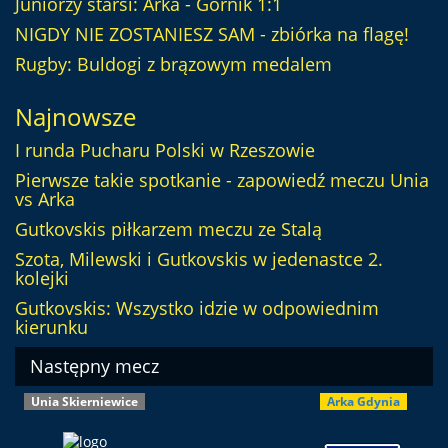
Juniorzy starsi: Arka - Górnik 1:1
NIGDY NIE ZOSTANIESZ SAM - zbiórka na flagę!
Rugby: Buldogi z brązowym medalem
Najnowsze
I runda Pucharu Polski w Rzeszowie
Pierwsze takie spotkanie - zapowiedź meczu Unia
vs Arka
Gutkovskis piłkarzem meczu ze Stalą
Szota, Milewski i Gutkovskis w jedenastce 2.
kolejki
Gutkovskis: Wszystko idzie w odpowiednim
kierunku
Następny mecz
Unia Skierniewice
Arka Gdynia