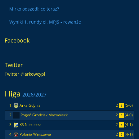
Mirko odszedł, co teraz?
Wyniki 1. rundy el. MPJS - rewanże
Facebook
Twitter
Twitter @arkowcypl
I liga
2026/2027
2
(5-0)
1.
Arka Gdynia
6
2
(4-0)
2.
Pogoń Grodzisk Mazowiecki
6
2
(4-1)
3.
KS Nieciecza
6
2
(4-1)
4.
Polonia Warszawa
6