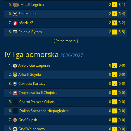
2
(3-1)
5.
Miedź Legnica
4
2
(5-4)
6.
Stal Mielec
4
2
(3-2)
7.
Łódzki KS
4
2
(5-5)
8.
Polonia Bytom
3
[ Pełna tabela ]
IV liga pomorska
2026/2027
0
(0-0)
1.
Anioły Garczegorze
0
0
(0-0)
2.
Arka II Gdynia
0
0
(0-0)
3.
Cartusia Kartuzy
0
0
(0-0)
4.
Chojniczanka II Chojnice
0
0
(0-0)
5.
Czarni Pruszcz Gdański
0
0
(0-0)
6.
Dolina Speranda Niepoględzie
0
0
(0-0)
7.
Gryf Słupsk
0
0
(0-0)
8.
Gryf Wejherowo
0