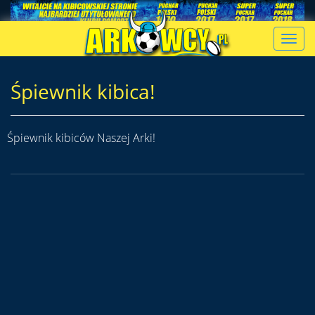
Toggl
navig
Śpiewnik kibica!
Śpiewnik kibiców Naszej Arki!