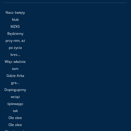
Nasz święty
klub
MZKS
Będziemy
przy nim, aż
po życia
kres...
Więc właśnie
tam
Gdzie Arka
gra...
Dopingujemy
wciąż
śpiewając
tak
Ole olee
Ole olee