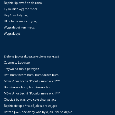
Będzie śpiewać aż do rana,
Ty musisz wygrać mecz!
Hej Arka Gdynia,
Ukochana ma drużyna,
Wygrałabyś ten mecz,
Wygrałabyś!
Zielone jabłuszko przekrojone na krzyż
Czemu ty Lechisto
krzywo na mnie patrzysz
Ref: Bum tarara bum, bum tarara bum
Mówi Arka Lechii "Pocałuj mnie w ch**"
Bum tarara bum, bum tarara bum
Mówi Arka Lechii "Pocałuj mnie w ch**"
Chociaż by was było całe dwa tysiące
Będziecie spie**alać jak szare zające
Refren j.w. Chociaż by was było jak liści na dębie