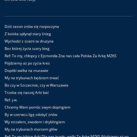
Dziś sezon znów się rozpoczyna
Z boiska spłynął stary śnieg
Wychodzi z szatni ta drużyna
Bez której życia szary bieg
Ref: To my, chłopcy z Ejsmonda Zna nas cała Polska Za Arkę MZKS
Pójdziemy aż po życia kres
Dopóki walka na murawie
My na trybunach będziem trwać
Bo czy w Szczecinie, czy w Warszawie
Trzeba się naszej Arki bać
Ref. j.w.
Chcemy Wam pomóc swym dopingiem
By w czerwcu ligę zdobyć znów
Wy strzałem, zwodem i dryblingiem
My na trybunach morzem głów
Ref: To my kibice Arki Dla nas burdy, walki Za Arkę MZKS Pójdziemy aż po