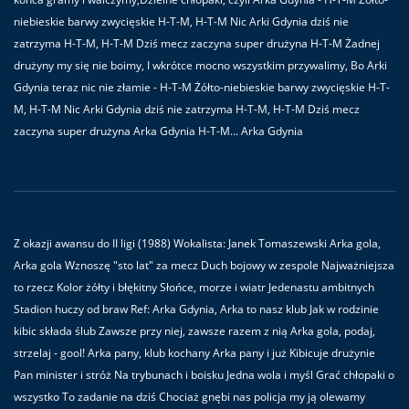
niebieskie barwy zwycięskie H-T-M, H-T-M Nic Arki Gdynia dziś nie
zatrzyma H-T-M, H-T-M Dziś mecz zaczyna super drużyna H-T-M Żadnej
drużyny my się nie boimy, I wkrótce mocno wszystkim przywalimy, Bo Arki
Gdynia teraz nic nie złamie - H-T-M Żółto-niebieskie barwy zwycięskie H-T-
M, H-T-M Nic Arki Gdynia dziś nie zatrzyma H-T-M, H-T-M Dziś mecz
zaczyna super drużyna Arka Gdynia H-T-M... Arka Gdynia
Z okazji awansu do II ligi (1988) Wokalista: Janek Tomaszewski Arka gola,
Arka gola Wznoszę "sto lat" za mecz Duch bojowy w zespole Najważniejsza
to rzecz Kolor żółty i błękitny Słońce, morze i wiatr Jedenastu ambitnych
Stadion huczy od braw Ref: Arka Gdynia, Arka to nasz klub Jak w rodzinie
kibic składa ślub Zawsze przy niej, zawsze razem z nią Arka gola, podaj,
strzelaj - gool! Arka pany, klub kochany Arka pany i już Kibicuje drużynie
Pan minister i stróż Na trybunach i boisku Jedna wola i myśl Grać chłopaki o
wszystko To zadanie na dziś Chociaż gnębi nas policja my ją olewamy