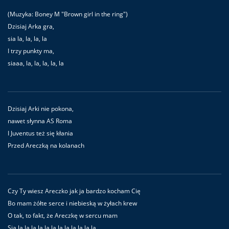
(Muzyka: Boney M "Brown girl in the ring")
Dzisiaj Arka gra,
sia la, la, la, la
I trzy punkty ma,
siaaa, la, la, la, la, la
Dzisiaj Arki nie pokona,
nawet słynna AS Roma
I Juventus też się kłania
Przed Areczką na kolanach
Czy Ty wiesz Areczko jak ja bardzo kocham Cię
Bo mam żółte serce i niebieską w żyłach krew
O tak, to fakt, że Areczkę w sercu mam
Sia,la,la,la,la,la,la,la,la,la,la,la,la