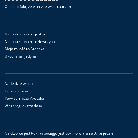
O tak, to fakt, że Areczkę w sercu mam
Nie potrzebna mi jest ku...
Nie potrzebna mi dziewczyna
Moja miłość to Areczka
Ukochana i jedyna
Nadejdzie wiosna
I lepsze czasy
Powróci nasza Areczka
W szeregi ekstraklasy
Na dworcu jest tłok , w pociągu jest tłok , to wiara na Arke jedzie