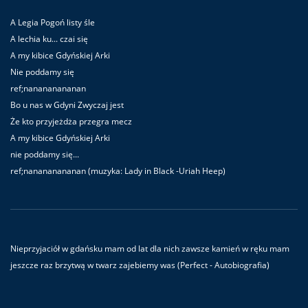
A Legia Pogoń listy śle
A lechia ku... czai się
A my kibice Gdyńskiej Arki
Nie poddamy się
ref;nanananananan
Bo u nas w Gdyni Zwyczaj jest
Że kto przyjeżdża przegra mecz
A my kibice Gdyńskiej Arki
nie poddamy się...
ref;nanananananan (muzyka: Lady in Black -Uriah Heep)
Nieprzyjaciół w gdańsku mam od lat dla nich zawsze kamień w ręku mam
jeszcze raz brzytwą w twarz zajebiemy was (Perfect - Autobiografia)