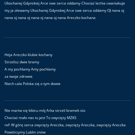
Ukochanej Gdynskiej Arce swe serca oddamy Chociaż lechia cwaniakuje
my ja olewamy Ukochanej Gdynskiej Arce swe serca oddamy OJ nana oj
nana oj nana oj nana oj nana oj nana Areczko kochana
Heja Areczko klubie kochany
Strzelisz dwie bramy
A my pochlamy Amy pochlamy
za twoje zdrowie
Niech cala Polska się o tym dowie
Nie martw się kibicu mój Arka strzeli bramek sto
Chociaż mało nas tu jest To zwycięży MZKS
ref: W górę serca zwycięży Areczka, zwycięży Areczka, zwycięży Areczka
Powtórzymy Lublin znów