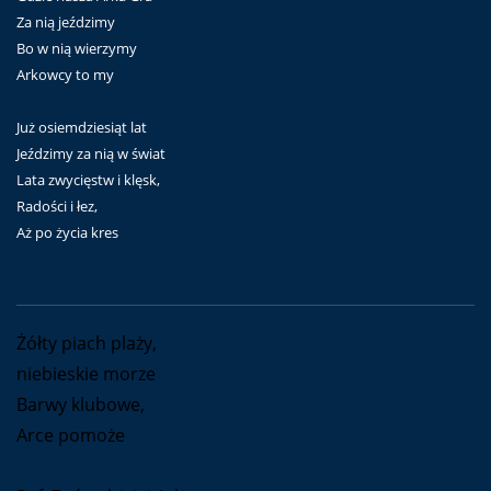
Za nią jeździmy
Bo w nią wierzymy
Arkowcy to my
Już osiemdziesiąt lat
Jeździmy za nią w świat
Lata zwycięstw i klęsk,
Radości i łez,
Aż po życia kres
Żółty piach plaży,
niebieskie morze
Barwy klubowe,
Arce pomoże