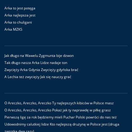
Arka to jest potęga
Arka najlepsza jest
Arka to chuligani
Arka MZKS
Jak długo na Wawelu Zygmunta bije dzwon
Tak długo nasza Arka Lidze nadaje ton
Zwycięży Arka Gdynia Zwycięży gdyńska brać
A Lechia też zwycięży Jak się nauczy grać
O Areczko, Areczko, Areczko Ty najlepszych kibiców w Polsce masz
O Areczko, Areczko, Areczko Pokaż jak ty naprawdę w piłkę grasz
Pierwszą ligę za rok będziemy mieli Puchar Polski powróci do nas też
Udowodnimy calutkiej lidze Kto najlepszą drużyną w Polsce jest (druga
zwrotka dwa razy)