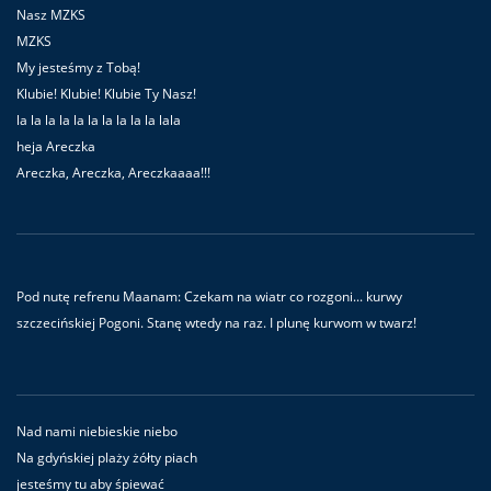
Nasz MZKS
MZKS
My jesteśmy z Tobą!
Klubie! Klubie! Klubie Ty Nasz!
la la la la la la la la la la lala
heja Areczka
Areczka, Areczka, Areczkaaaa!!!
Pod nutę refrenu Maanam: Czekam na wiatr co rozgoni... kurwy
szczecińskiej Pogoni. Stanę wtedy na raz. I plunę kurwom w twarz!
Nad nami niebieskie niebo
Na gdyńskiej plaży żółty piach
jesteśmy tu aby śpiewać