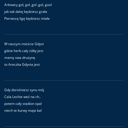
Arkowcy gol, gol ,gol ,gol, gool
jak tak dalej będziesz grała
Pierwszą ligę będziesz miała
W naszym mieście Gdyni
gdzie herb cały żółty jest
mamy swa drużynę
to Areczka Gdynia jest
Gdy dorośniesz synu mój
Cala Lechie weź na ch..
potem cały stadion spal
niech te kurwy maja bal