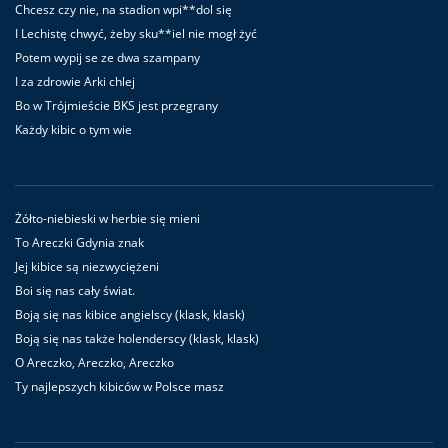
Chcesz czy nie, na stadion wpi**dol się
I Lechistę chwyć, żeby sku**iel nie mogł żyć
Potem wypij se ze dwa szampany
I za zdrowie Arki chlej
Bo w Trójmieście BKS jest przegrany
Każdy kibic o tym wie
Żółto-niebieski w herbie się mieni
To Areczki Gdynia znak
Jej kibice są niezwyciężeni
Boi się nas cały świat.
Boją się nas kibice angielscy (klask, klask)
Boją się nas także holenderscy (klask, klask)
O Areczko, Areczko, Areczko
Ty najlepszych kibiców w Polsce masz