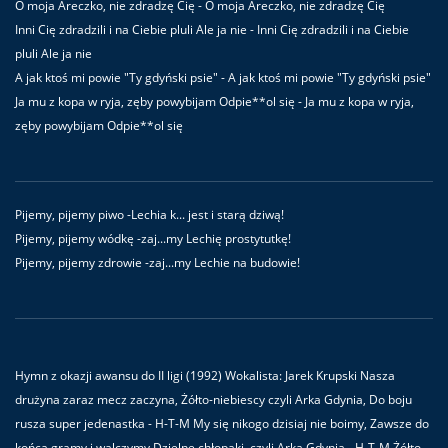
O moja Areczko, nie zdradzę Cię - O moja Areczko, nie zdradzę Cię
Inni Cię zdradzili i na Ciebie pluli Ale ja nie - Inni Cię zdradzili i na Ciebie
pluli Ale ja nie
A jak ktoś mi powie "Ty gdyński psie" - A jak ktoś mi powie "Ty gdyński psie"
Ja mu z kopa w ryja, zęby powybijam Odpie**ol się - Ja mu z kopa w ryja,
zęby powybijam Odpie**ol się
Pijemy, pijemy piwo -Lechia k... jest i starą dziwą!
Pijemy, pijemy wódkę -zaj...my Lechię prostytutkę!
Pijemy, pijemy zdrowie -zaj...my Lechie na budowie!
Hymn z okazji awansu do II ligi (1992) Wokalista: Jarek Krupski Nasza
drużyna zaraz mecz zaczyna, Żółto-niebiescy czyli Arka Gdynia, Do boju
rusza super jedenastka - H-T-M My się nikogo dzisiaj nie boimy, Zawsze do
końca gramy i walczymy,Dzielne chłopaki, czyli Arka Gdynia - H-T-M Żółto-