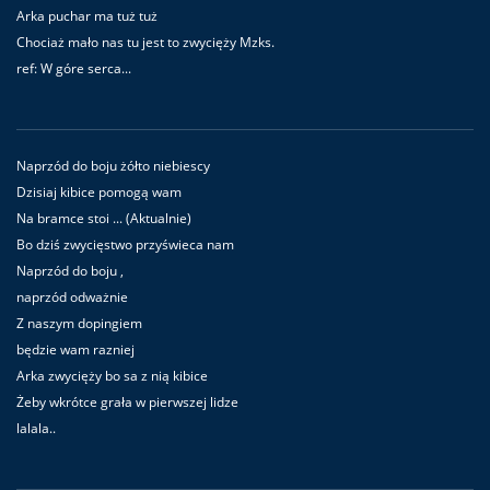
Arka puchar ma tuż tuż
Chociaż mało nas tu jest to zwycięży Mzks.
ref: W góre serca...
Naprzód do boju żółto niebiescy
Dzisiaj kibice pomogą wam
Na bramce stoi ... (Aktualnie)
Bo dziś zwycięstwo przyświeca nam
Naprzód do boju ,
naprzód odważnie
Z naszym dopingiem
będzie wam razniej
Arka zwycięży bo sa z nią kibice
Żeby wkrótce grała w pierwszej lidze
lalala..