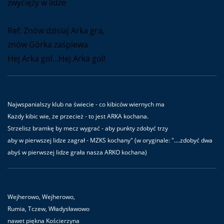
zwycięży w lidze
Ref: Znów dzisiaj Arka gra,
znów Górka zaśpiewa
Hej Arka gol...Hej Arka gol!
Najwspanialszy klub na świecie - co kibiców wiernych ma
Każdy kibic wie, że przecież - to jest ARKA kochana.
Strzelisz bramkę by mecz wygrać - aby punkty zdobyć trzy
aby w pierwszej lidze zagrał - MZKS kochany" (w oryginale: "....zdobyć dwa
abyś w pierwszej lidze grała nasza ARKO kochana)
Wejherowo, Wejherowo,
Rumia, Tczew, Władysławowo
nawet piękna Kościerzyna