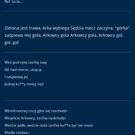
Ref. La la...
Zielona jest trawa, Arka wybiega Sędzia mecz zaczyna, "górka"
zaśpiewa Hej gola, Arkowcy gola Arkowcy gola, Arkowcy gol,
gol, gol
Weź pod rękę Lechię swą
Idź nad morze, utop ją
I zaśpiewaj jej
Jednej ku**y mniej, hej!
Wśród nocnej ciszy głos się rozchodzi
Wstańcie Arkowcy, Lechia nadchodzi
Weźcie pałki, weźcie noże Lechia ku**a żyć nie może
Wedle rozkazu