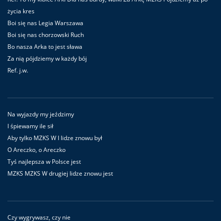
życia kres
Boi się nas Legia Warszawa
Boi się nas chorzowski Ruch
Bo nasza Arka to jest sława
Za nią pójdziemy w każdy bój
Ref. j.w.
Na wyjazdy my jeździmy
I śpiewamy ile sił
Aby tylko MZKS W I lidze znowu był
O Areczko, o Areczko
Tyś najlepsza w Polsce jest
MZKS MZKS W drugiej lidze znowu jest
Czy wygrywasz, czy nie