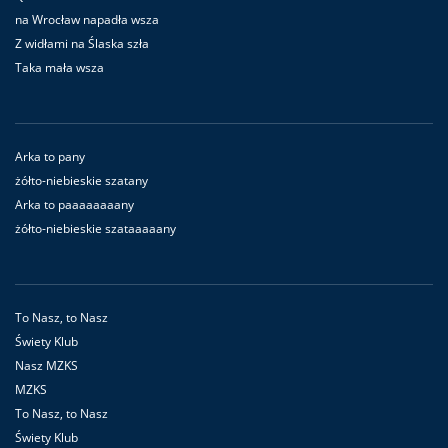
na Wrocław napadła wsza
Z widłami na Ślaska szła
Taka mała wsza
Arka to pany
żółto-niebieskie szatany
Arka to paaaaaaaany
żółto-niebieskie szataaaaany
To Nasz, to Nasz
Świety Klub
Nasz MZKS
MZKS
To Nasz, to Nasz
Świety Klub