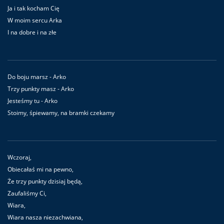
Ja i tak kocham Cię
W moim sercu Arka
I na dobre i na złe
Do boju marsz - Arko
Trzy punkty masz - Arko
Jesteśmy tu - Arko
Stoimy, śpiewamy, na bramki czekamy
Wczoraj,
Obiecałaś mi na pewno,
Że trzy punkty dzisiaj będą,
Zaufaliśmy Ci,
Wiara,
Wiara nasza niezachwiana,