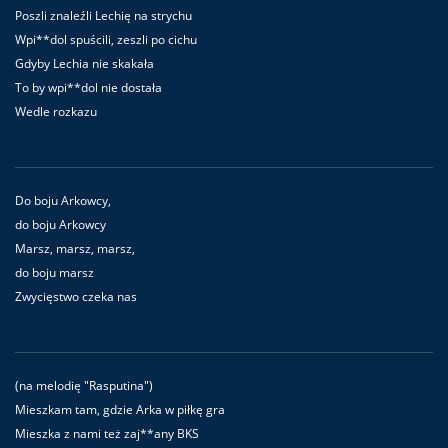
Poszli znaleźli Lechię na strychu
Wpi**dol spuścili, zeszli po cichu
Gdyby Lechia nie skakała
To by wpi**dol nie dostała
Wedle rozkazu
Do boju Arkowcy,
do boju Arkowcy
Marsz, marsz, marsz,
do boju marsz
Zwycięstwo czeka nas
(na melodię "Rasputina")
Mieszkam tam, gdzie Arka w piłkę gra
Mieszka z nami też zaj**any BKS