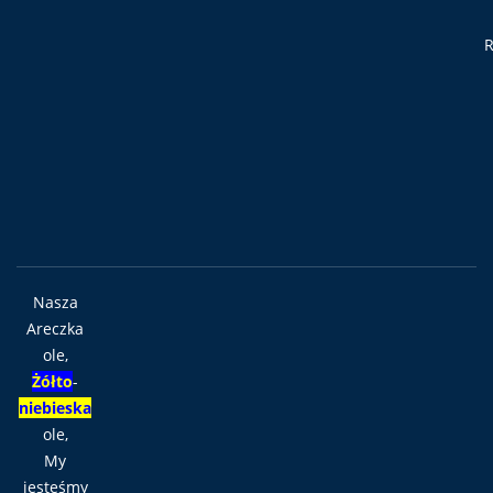
R
Nasza
Areczka
ole,
Żółto
-
niebieska
ole,
My
jesteśmy